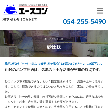
開
お問い合わせはこちらまで
054-255-5490
く
エースサンド工法
砂圧送
適切な細粒分（シルト・粘土）含有率の砂を選択する必要がありますので、ご相談下さい。
山砂のポンプ圧送は、気泡の上手な活用が発想の原点です。
砂はポンプ車で圧送できないという固定観念を捨て、「気泡を上手に活用す
る」ことで、圧送できるのではないかと思ったことが「工法」の始まりでし
た。
砂圧送後、比較的早い期間で歩行可能な状態にするためには、適切な細粒分
（シルト・粘土）含有率の砂を選択する必要があります。
また、セメントを使用しませんので、客土等を併用することで植栽も可能で