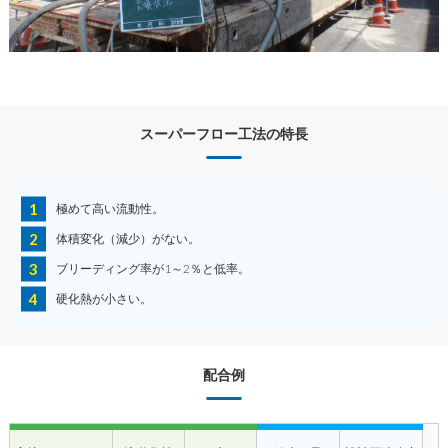
スーパーフロー工法の特長
極めて高い流動性。
体積変化（減少）がない。
ブリーディング率が1～2％と低率。
硬化熱が小さい。
配合例