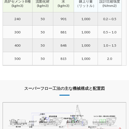
高炉セメントB種
流動化材
水
錬上り量
設計圧縮強度
(kg/m3)
(kg/m3)
(kg/m3)
（リットル）
(N/mm2)
240
50
901
1,000
0.2～0.5
300
50
881
1,000
0.5～1.0
400
50
848
1,000
1.0～1.5
500
50
815
1,000
2.0
スーパーフロー工法の主な機械構成と配置図