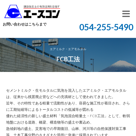
開
お問い合わせはこちらまで
054-255-5490
く
エアミルク・エアモルタル
FCB工法
セメントミルク・生モルタルに気泡を混入したエアミルク・エアモルタル
は、従来から残置廃止管などへの充填材として使われてきました。
近年、その特性である軽量で流動性があり、容易な施工性が着目され、さら
に工期短縮等によるトータルコストの低減等が図れる
優れた経済性の新しい盛土材料「気泡混合軽量土・FCB工法」として、軟弱
地盤における道路、橋梁、構造物等の盛土や裏込め、
急傾斜地の盛土、災害地での早期復旧、山林、河川等の自然保護対策工事
等、土木工事分野のさまざまな箇所に急速に採用されています。