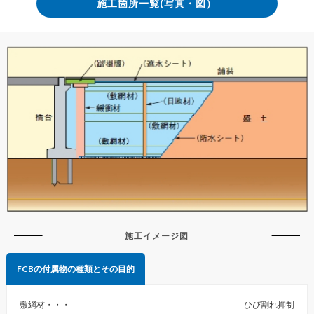
施工箇所一覧(写真・図）
施工イメージ図
敷網材
ひび割れ抑制