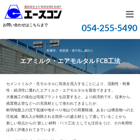
開
お問い合わせはこちらまで
054-255-5490
く
軽量性、省資源・省力化に優れた
エアミルク・エアモルタル FCB工法
セメントミルク・生モルタルに気泡を混入することにより、流動性・軽量
性・経済性に優れたエアミルク・エアモルタルを製造できます。
大量施工の場合は現場プラントを設置すると、より経済的です。従来から、
残置廃止管などへの充填材として使われてきましたが、
軟弱地盤上の沈下低減や地すべり地山での荷重軽減、あるいは構造物への土
圧低減、搬出入が制限される箇所への盛土材として適していることから
新しい視点からの”新しい材料・FCB工法”としても注目をうけ、その有用性
は高く評価されてきています。