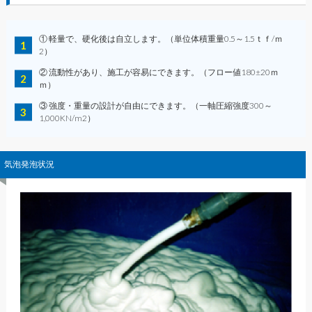
① 軽量で、硬化後は自立します。（単位体積重量0.5～1.5ｔｆ/ｍ
2）
② 流動性があり、施工が容易にできます。（フロー値180±20ｍ
ｍ）
③ 強度・重量の設計が自由にできます。（一軸圧縮強度300～
1,000KN/m2）
気泡発泡状況