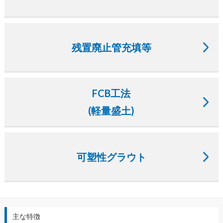
残置廃止管充填等
FCB工法
(軽量盛土)
可塑性グラウト
主な特徴