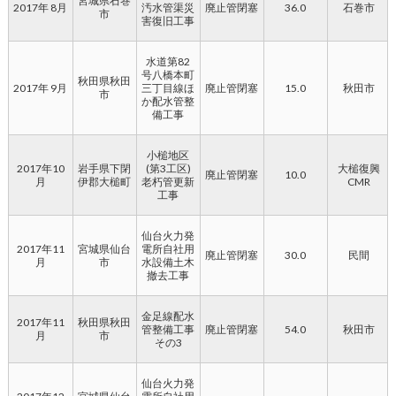
宮城県石巻
2017年 8月
汚水管渠災
廃止管閉塞
36.0
石巻市
市
害復旧工事
水道第82
号八橋本町
秋田県秋田
2017年 9月
三丁目線ほ
廃止管閉塞
15.0
秋田市
市
か配水管整
備工事
小槌地区
2017年10
岩手県下閉
(第3工区)
大槌復興
廃止管閉塞
10.0
月
伊郡大槌町
老朽管更新
CMR
工事
仙台火力発
2017年11
宮城県仙台
電所自社用
廃止管閉塞
30.0
民間
月
市
水設備土木
撤去工事
金足線配水
2017年11
秋田県秋田
管整備工事
廃止管閉塞
54.0
秋田市
月
市
その3
仙台火力発