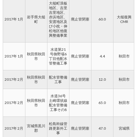
大槌町浪板
地区、吉里
吉里地区、
岩手県大槌
赤浜地区、
大槌復興
2017年 1月
廃止管閉塞
60.0
町
安渡地区及
CMR
び小枕・伸
松地区他復
興整備事業
水道第21
秋田県秋田
号御野場6
2017年 1月
廃止管閉塞
4.4
秋田市
市
丁目他配水
管整備工事
秋田県秋田
配水管整備
2017年 2月
廃止管閉塞
12.0
秋田市
市
工事
水道36号
秋田県秋田
土崎環状線
2017年 2月
廃止管閉塞
65.0
秋田市
市
配水管整備
工事その8
松島幹線管
宮城県黒川
2017年 2月
路更新外工
廃止管閉塞
47.0
宮城県
郡
事