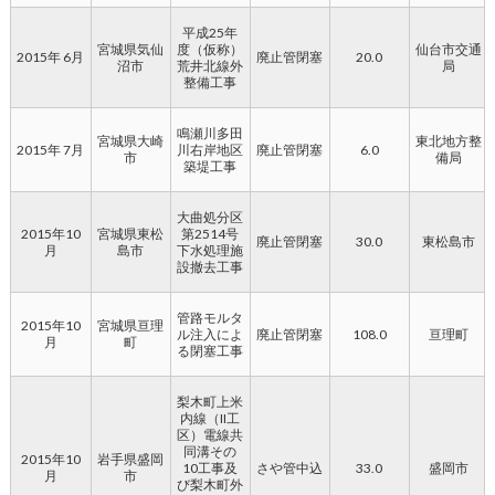
平成25年
宮城県気仙
度（仮称）
仙台市交通
2015年 6月
廃止管閉塞
20.0
沼市
荒井北線外
局
整備工事
鳴瀬川多田
宮城県大崎
東北地方整
2015年 7月
川右岸地区
廃止管閉塞
6.0
市
備局
築堤工事
大曲処分区
2015年10
宮城県東松
第2514号
廃止管閉塞
30.0
東松島市
月
島市
下水処理施
設撤去工事
管路モルタ
2015年10
宮城県亘理
ル注入によ
廃止管閉塞
108.0
亘理町
月
町
る閉塞工事
梨木町上米
内線（II工
区）電線共
同溝その
2015年10
岩手県盛岡
10工事及
さや管中込
33.0
盛岡市
月
市
び梨木町外