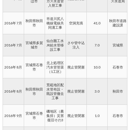
ほ市
ガス水道管
ス水道局
入替工事
市道川尻八
秋田県秋田
秋田市道路
2016年 7月
橋線電線共
空洞充填
41.0
市
建設課
同溝工事
仙台圏工水
宮城県多賀
さや管中込
2016年 7月
JR給水管移
7.0
宮城県
城市
注入
設工事
北上処理区
宮城県石巻
2016年 8月
汚水管管渠
廃止管閉塞
10.0
石巻市
市
（1工区）
荒砥地区配
秋田県秋田
水管布設・
2016年 8月
廃止管閉塞
3.0
秋田市
市
既設管撤去
工事
磯地区（農
宮城県石巻
2016年 9月
集排）災害
廃止管閉塞
1.0
石巻市
市
復旧その3