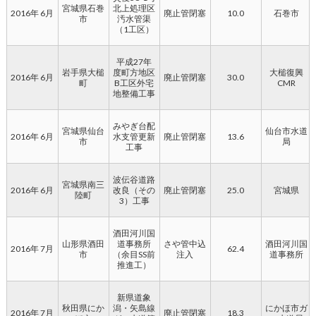
宮城県石巻
北上処理区
2016年 6月
廃止管閉塞
10.0
石巻市
市
汚水管渠
（1工区）
平成27年
岩手県大槌
度町方地区
大槌復興
2016年 6月
廃止管閉塞
30.0
町
B工区外宅
CMR
地整備工事
みやぎ台配
宮城県仙台
仙台市水道
2016年 6月
水支管更新
廃止管閉塞
13.6
市
局
工事
波伝谷道路
宮城県南三
2016年 6月
改良（その
廃止管閉塞
25.0
宮城県
陸町
3）工事
酒田河川国
山形県酒田
道事務所
さや管中込
酒田河川国
2016年 7月
62.4
市
（余目SS前
注入
道事務所
推進工）
新県道象
秋田県にか
潟・矢島線
にかほ市ガ
2016年 7月
廃止管閉塞
18.3