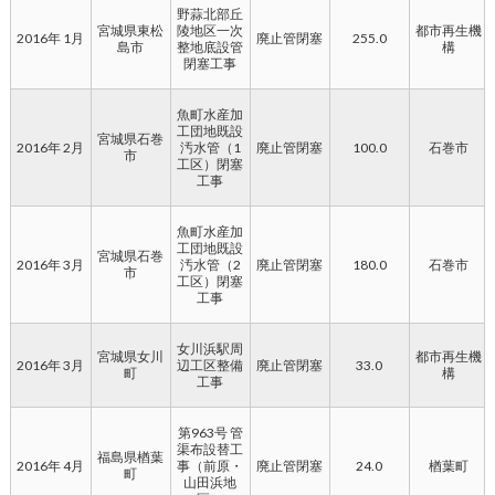
野蒜北部丘
宮城県東松
陵地区一次
都市再生機
2016年 1月
廃止管閉塞
255.0
島市
整地底設管
構
閉塞工事
魚町水産加
工団地既設
宮城県石巻
2016年 2月
汚水管（1
廃止管閉塞
100.0
石巻市
市
工区）閉塞
工事
魚町水産加
工団地既設
宮城県石巻
2016年 3月
汚水管（2
廃止管閉塞
180.0
石巻市
市
工区）閉塞
工事
女川浜駅周
宮城県女川
都市再生機
2016年 3月
辺工区整備
廃止管閉塞
33.0
町
構
工事
第963号 管
渠布設替工
福島県楢葉
2016年 4月
事（前原・
廃止管閉塞
24.0
楢葉町
町
山田浜地