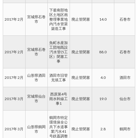
下釜南部地
区土地区画
宮城県石巻
2017年 2月
整理事業地
廃止管閉塞
14.0
石巻市
市
内汚水管渠
築造工事
魚町水産加
工団地既設
宮城県石巻
2017年 2月
汚水管(5工
廃止管閉塞
88.0
石巻市
市
区）閉塞工
事
山形県酒田
酒田市旧管
2017年 2月
廃止管閉塞
4.0
酒田市
市
充填工事
西原第4号
宮城県仙台
2017年 3月
雨水幹線工
廃止管閉塞
19.0
仙台市
市
事1
鶴岡市特定
環境保全公
山形県鶴岡
共下水道事
2017年 3月
廃止管閉塞
2.8
鶴岡市
市
業汚水41
号鉄蓋調整