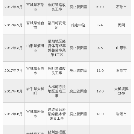
宮城県石巻
魚町道路改
2017年 5月
廃止管閉塞
50.0
石巻市
市
良工事
宮城県仙台
福田町変電
2017年 5月
推進中込
8.4
民間
市
所
備畑地区経
山形県酒田
営体育成基
2017年 6月
廃止管閉塞
4.6
山形県
市
盤整備事業
第1工区
宮城県石巻
魚町道路改
2017年 7月
廃止管閉塞
11.0
石巻市
市
良工事
大槌町赤浜
岩手県大槌
大槌復興
2017年 8月
地区造成工
廃止管閉塞
19.0
町
CMR
事
県道仙台岩
宮城県岩沼
2017年 8月
沼線配水管
廃止管閉塞
13.0
岩沼市
市
改良工事
鮎川処理区