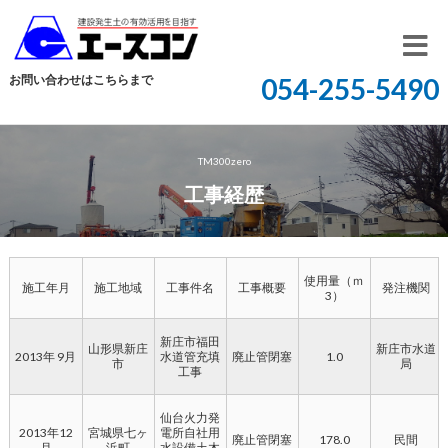
開
お問い合わせはこちらまで
054-255-5490
く
TM300zero
工事経歴
使用量（ｍ
施工年月
施工地域
工事件名
工事概要
発注機関
3）
新庄市福田
山形県新庄
新庄市水道
2013年 9月
水道管充填
廃止管閉塞
1.0
市
局
工事
仙台火力発
2013年12
宮城県七ヶ
電所自社用
廃止管閉塞
178.0
民間
月
浜町
水設備土木