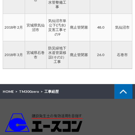
水管整備工
事
気仙沼市単
宮城県気仙
公下(汚水)
2018年 2月
廃止管閉塞
48.0
気仙沼市
沼市
災害工事そ
の9
防災緑地下
宮城県石巻
水道管渠移
2018年 3月
廃止管閉塞
26.0
石巻市
市
設(その2）
工事
HOME
TM300zero
工事経歴