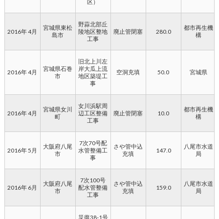
区）
野蒜北部丘
宮城県東松
都市再生機
2016年 4月
陵地区整地
廃止管閉塞
280.0
島市
構
工事
旧北上川左
宮城県石巻
岸大瓜上流
2016年 4月
空洞充填
50.0
宮城県
市
地区築堤工
事
女川浜駅周
宮城県女川
都市再生機
2016年 4月
辺工区整備
廃止管閉塞
10.0
町
構
工事
7次70号配
大阪府八尾
さや管中込
八尾市水道
2016年 5月
水管整備工
147.0
市
充填
局
事
7次100号
大阪府八尾
さや管中込
八尾市水道
2016年 6月
配水管整備
159.0
市
充填
局
工事
災復38-1号