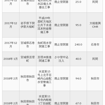
2017年12
宮城県仙台
電所自社用
廃止管閉塞
25.0
民間
月
市
水設備土木
撤去工事
平成29年
度町方地区
2017年12
岩手県下閉
大槌復興
公共下水道
廃止管閉塞
95.0
月
伊郡大槌町
CMR
流末幹線整
備工事
2017年12
宮城県石巻
魚町雨水管
廃止管閉塞
240.0
石巻市
月
市
閉塞工事
宮城県亘理
亘理JR推進
さや管中込
2018年 1月
40.0
民間
町
関連工事
注入
水道第15
号上北手百
秋田県秋田
2018年 2月
崎内山線配
廃止管閉塞
94.0
秋田市
市
水管整備工
事
水道第11
号寺内蛭根
秋田県秋田
2018年 2月
1丁目線配
廃止管閉塞
67.0
秋田市
市