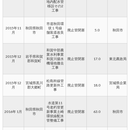
地内配水管
移設その2
工事
市道秋田環
2015年11
秋田県秋田
状１号線
廃止管閉塞
5.0
秋田市
月
市
舗装道改良
工事
和賀中部農
業水利事業
2015年12
岩手県和賀
和賀川揚水
廃止管閉塞
17.0
東北農政局
月
郡和賀町
機場他撤去
工事
松島幹線管
2015年12
宮城県黒川
宮城県企業
路更新外工
廃止管閉塞
18.0
月
郡大郷町
局
事
水道第11
号老朽管更
秋田県秋田
2016年 1月
新事業土崎
廃止管閉塞
63.0
秋田市
市
環状線配水
管整備工事