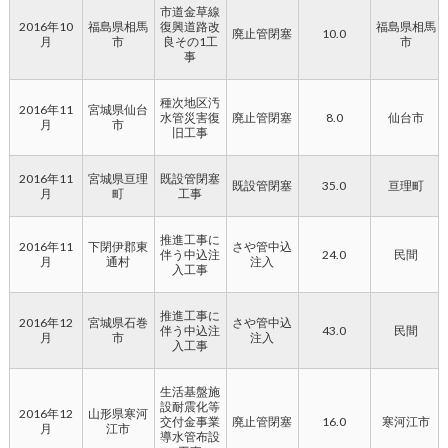
市道金草線
2016年10
福島県相馬
復興道路改
福島県相馬
廃止管閉塞
10.0
月
市
良その1工
市
事
種次地区汚
2016年11
宮城県仙台
水管災害復
廃止管閉塞
8.0
仙台市
月
市
旧工事
2016年11
宮城県亘理
既設管閉塞
既設管閉塞
35.0
亘理町
月
町
工事
推進工事に
2016年11
下閉伊郡東
さや管中込
伴う中込注
24.0
民間
月
通村
注入
入工事
推進工事に
2016年12
宮城県石巻
さや管中込
伴う中込注
43.0
民間
月
市
注入
入工事
生活基盤施
設耐震化等
2016年12
山形県寒河
交付金事業
廃止管閉塞
16.0
寒河江市
月
江市
導水管布設