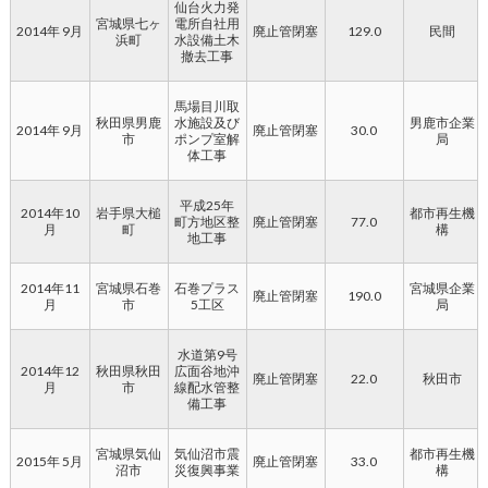
仙台火力発
宮城県七ヶ
電所自社用
2014年 9月
廃止管閉塞
129.0
民間
浜町
水設備土木
撤去工事
馬場目川取
秋田県男鹿
水施設及び
男鹿市企業
2014年 9月
廃止管閉塞
30.0
市
ポンプ室解
局
体工事
平成25年
2014年10
岩手県大槌
都市再生機
町方地区整
廃止管閉塞
77.0
月
町
構
地工事
2014年11
宮城県石巻
石巻プラス
宮城県企業
廃止管閉塞
190.0
月
市
5工区
局
水道第9号
2014年12
秋田県秋田
広面谷地沖
廃止管閉塞
22.0
秋田市
月
市
線配水管整
備工事
宮城県気仙
気仙沼市震
都市再生機
2015年 5月
廃止管閉塞
33.0
沼市
災復興事業
構