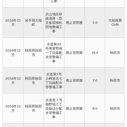
工事
沢山地区幹
線道路・防
2016年12
岩手県大槌
大槌復興
災集団移転
廃止管閉塞
5.0
月
町
CMR
団地整備工
事
水道第33
号将軍野南
2016年12
秋田県秋田
一丁目線配
廃止管閉塞
18.6
秋田市
月
市
水管整備工
事
水道第5号
2016年12
秋田県秋田
土崎港北七
廃止管閉塞
7.0
秋田市
月
市
丁目線配水
管整備工事
水道第７号
御野場三丁
2016年12
秋田県秋田
目線ほか配
廃止管閉塞
8.0
秋田市
月
市
水管整備工
事