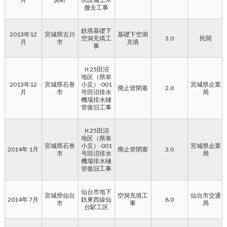
撤去工事
鉄塔基礎下
2013年12
宮城県古川
基礎下空洞
空洞充填工
3.0
民間
月
市
充填
事
Ｈ25田沼
地区（県単
2013年12
宮城県石巻
小災）-001
宮城県企業
廃止管閉塞
2.0
月
市
号田沼排水
局
機場排水樋
管復旧工事
Ｈ25田沼
地区（県単
宮城県石巻
小災）-001
宮城県企業
2014年 1月
廃止管閉塞
3.0
市
号田沼排水
局
機場排水樋
管復旧工事
仙台市地下
宮城県仙台
空洞充填工
仙台市交通
2014年 7月
鉄東西線仙
8.0
市
事
局
台駅工区