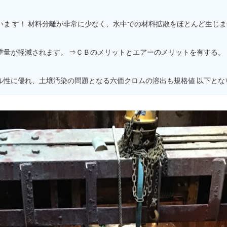
ま す！ 材料分離が非常に少なく、水中での材料拡散をほとんど生じま
重量が軽減されます。 ⇒ＣＢのメリットとエアーのメリットを有する。
ル性に優れ、土壌汚染の問題となる六価クロムの溶出も規格値 以下とな