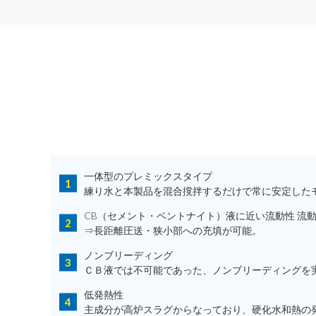
一体型のプレミックスタイプ
練り水と本製品を混合撹拌するだけで常に安定した
CB（セメント・ベントナイト）液に近い流動性 流
⇒⾧距離圧送・狭小部への充填が可能。
ノンブリーディング
ＣＢ液では不可能であった、ノンブリーディングを
低発熱性
主成分が高炉スラグからなっており、硬化水和熱の