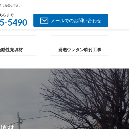
業にお任せ下さい！
ちらまで
5-5490
メールでのお問い合わせ
流動性充填材
発泡ウレタン吹付工事
填材